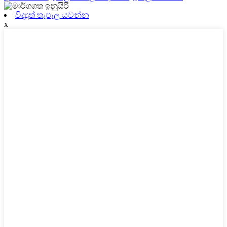
විද්‍යුත් තැපෑල යවන්න
x