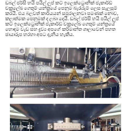
ඩබල් ජර්සි හයි පයිල් ලූප් කට් ඉලෙක්ට්‍රොනික් ජැකාර්ඩ්
චක්‍රලේඛ ගෙතුම් යන්ත්‍රයේ පෙනුම බැරෑරුම් ලෙස සැලසුම්
කරයි. එය බලවත් කාර්යයන් සපුරාලනවා පමණක් නොව,
කලාත්මක පෙනුමක් ද ලබා දෙයි. ඩබල් ජර්සි හයි පයිල් ලූප්
කට් ඉලෙක්ට්‍රොනික් ජැකාර්ඩ් චක්‍රලේඛ ගෙතුම් යන්ත්‍රයේ
හොඳම වැඩ සහ ද්‍රව්‍ය අපගේ කර්මාන්ත ශාලාවෙන් පහත
ඡායාරූප හරහා අපට දැනිය හැකිය.