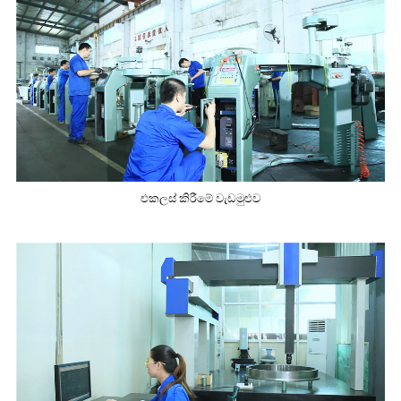
එකලස් කිරීමේ වැඩමුළුව