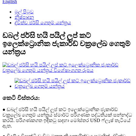
English
මුල් පිටුව
නිෂ්පාදන
ද්විත්ව ජර්සි ගෙතුම් යන්ත්‍රය
ඩබල් ජර්සි හයි පයිල් ලූප් කට්
ඉලෙක්ට්‍රොනික ජැකාර්ඩ් චක්‍රලේඛ ගෙතුම්
යන්ත්‍රය
කෙටි විස්තරය:
● ඩබල් ජර්සි හයි පයිල් ලූප් කට් ඉලෙක්ට්‍රොනික ජැකාර්ඩ්
චක්‍රලේඛ ගෙතුම් යන්ත්‍රය ස්මාර්ට් පරිගණක පද්ධතියක් සන්නද්ධ
කරයි. පරිගණකගත ඉඳිකටු සඳහා මෝස්තර USD ෆ්ලෑෂ් තැටියේ
ඇත.