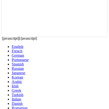
[javascript]
[/javascript]
English
French
German
Portuguese
Spanish
Russian
Japanese
Korean
Arabic
Irish
Greek
Turkish
Italian
Danish
Romanian