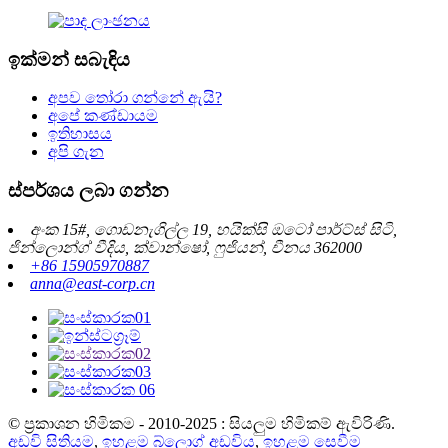
ඉක්මන් සබැඳිය
අපව තෝරා ගන්නේ ඇයි?
අපේ කණ්ඩායම
ඉතිහාසය
අපි ගැන
ස්පර්ශය ලබා ගන්න
අංක 15#, ගොඩනැගිල්ල 19, හයික්සි ඔටෝ පාර්ට්ස් සිටි,
ජින්ලොන්ග් වීදිය, ක්වාන්ෂෝ, ෆුජියන්, චීනය 362000
+86 15905970887
anna@east-corp.cn
© ප්‍රකාශන හිමිකම - 2010-2025 : සියලුම හිමිකම් ඇවිරිණි.
අඩවි සිතියම
,
ඉහළම බ්ලොග් අඩවිය
,
ඉහළම සෙවීම