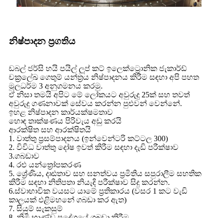
නිෂ්පාදන ප්‍රගතිය
ඩබල් ජර්සි හයි පයිල් ලූප් කට් ඉලෙක්ට්‍රොනික ජැකාර්ඩ්
චක්‍රලේඛ ගෙතුම් යන්ත්‍රය නිෂ්පාදනය කිරීම සඳහා අපි පහත
මූලධර්ම 3 අනුගමනය කරමු.
ඒ නිසා තමයි අපිට මේ ලෝකයට අවුරුදු 25ක් සහ තවත්
අවුරුදු ගණනාවක් සේවය කරන්න පුළුවන් වෙන්නේ.
ඉහළ නිෂ්පාදන කාර්යක්ෂමතාව
හොඳ තාක්ෂණය පිරිවැය අඩු කරයි
ආරක්ෂිත සහ ආරක්ෂිතයි
1. වාත්තු ප්‍රසම්පාදනය (ඉන්වෙන්ටරි කට්ටල 300)
2. විවිධ වාත්තු දෝෂ ඉවත් කිරීම සඳහා දැඩි පරීක්ෂාව
3.ගබඩාව
4. රළු යන්ත්‍රෝපකරණ
5. ශ්‍රේණිය, දෘඪතාව සහ ඝනත්වය ප්‍රමිතිය සපුරාලීම සහතික
කිරීම සඳහා නිතිපතා නියැදි පරීක්ෂාව සිදු කරන්න.
6.ස්වාභාවික වයසට යාමේ ප්‍රතිකාරය (වසර 1 කට වැඩි
කාලයක් එළිමහනේ ගබඩා කර ඇත)
7. සියුම් සැකසුම්
8. නිමි භාණ්ඩ ප්‍රදේශයේ ගබඩා කිරීම