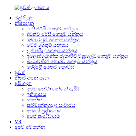
මුල් පිටුව
නිෂ්පාදන
තනි ජර්සි ගෙතුම් යන්ත්‍රය
ද්විත්ව ජර්සි ගෙතුම් යන්ත්‍රය
කුඩා රවුම් ගෙතුම් යන්ත්‍රය
ටෙරී ගෙතුම් යන්ත්‍රය
ලූප් පයිල් ගෙතුම් යන්ත්‍රය
ඉලෙක්ට්‍රොනික ජැකාර්ඩ් චක්‍රලේඛ ගෙතුම් යන්ත්‍රය
බාධාවකින් තොරව ගෙතුම් යන්ත්‍රය
රෙදිපිළි අමතර කොටස්
පුවත්
නිතර අසන පැන
අපි ගැන
අපව තෝරා ගන්නේ ඇයි?
ඉතිහාසය
සහතික
කර්මාන්තශාලා සංචාරය
අපගේ ප්‍රදර්ශනය
අපේ කණ්ඩායම
VR
අපව අමතන්න