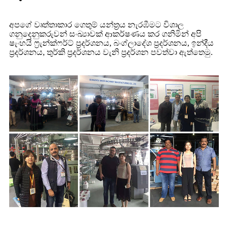
අපගේ වෘත්තාකාර ගෙතුම් යන්ත්‍රය නැරඹීමට විශාල
ගනුදෙනුකරුවන් සංඛ්‍යාවක් ආකර්ෂණය කර ගනිමින් අපි
ෂැංහයි ෆ්‍රැන්ක්ෆර්ට් ප්‍රදර්ශනය, බංග්ලාදේශ ප්‍රදර්ශනය, ඉන්දීය
ප්‍රදර්ශනය, තුර්කි ප්‍රදර්ශනය වැනි ප්‍රදර්ශන පවත්වා ඇත්තෙමු.