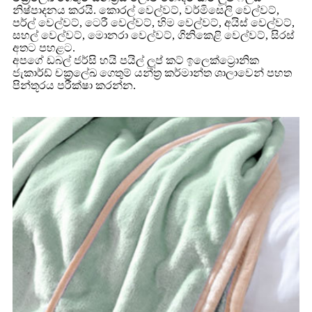
නිෂ්පාදනය කරයි. කොරල් වෙල්වට්, වර්මිසෙලි වෙල්වට්,
පර්ල් වෙල්වට්, ටෙරී වෙල්වට්, හිම වෙල්වට්, අයිස් වෙල්වට්,
සහල් වෙල්වට්, මොනරා වෙල්වට්, ගිනිකෙළි වෙල්වට්, සිරස්
අතට පහළට.
අපගේ ඩබල් ජර්සි හයි පයිල් ලූප් කට් ඉලෙක්ට්‍රොනික
ජැකාර්ඩ් චක්‍රලේඛ ගෙතුම් යන්ත්‍ර කර්මාන්ත ශාලාවෙන් පහත
පින්තූරය පරීක්ෂා කරන්න.