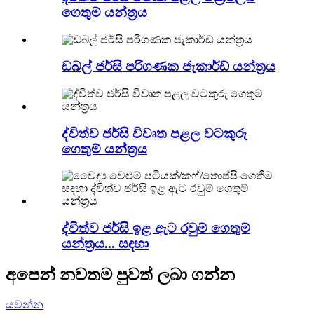
ගෙතුම් යන්ත්‍රය
ඩබල් ජර්සි පරිගණක ජැකාර්ඩ් යන්ත්‍රය
ද්විත්ව ජර්සි විවෘත පළල වටකුරු
ගෙතුම් යන්ත්‍රය
ද්විත්ව ජර්සි ඉළ ඇට රවුම් ගෙතුම්
යන්ත්‍රය... සඳහා
අපෙන් නවතම පුවත් ලබා ගන්න
යවන්න