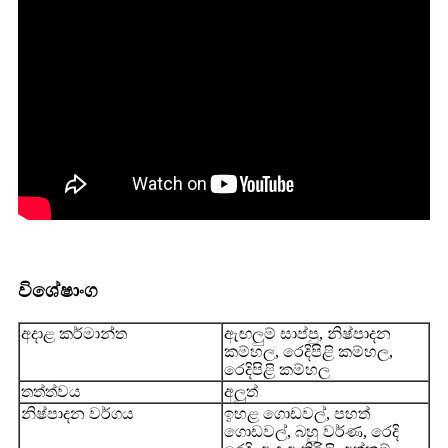
විශේෂාංග
අදාළ කර්මාන්ත
ඇඟලුම් සාප්පු, නිෂ්පාදන
කම්හල, රෙදිපිළි කම්හල,
රෙදිපිළි කම්හල
තත්ත්වය
අලුත්
නිෂ්පාදන වර්ගය
ඉහළ ගොඩවල්, පහත්
ගොඩවල්, බහු වර්ණ, රෙදි