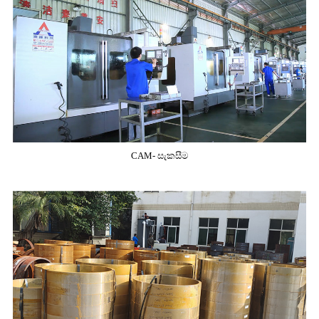
CAM- සැකසීම