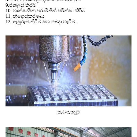
9.එකලස් කිරීම
10. තාක්ෂණික පරාමිතීන් පරීක්ෂා කිරීම
11. නිදොස්කරණය
12. ඇසුරුම් කිරීම සහ බෙදා හැරීම.
කැම්-සැකසුම