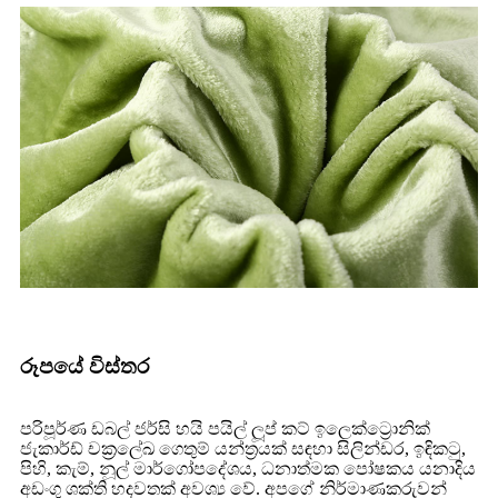
රූපයේ විස්තර
පරිපූර්ණ ඩබල් ජර්සි හයි පයිල් ලූප් කට් ඉලෙක්ට්‍රොනික්
ජැකාර්ඩ් චක්‍රලේඛ ගෙතුම් යන්ත්‍රයක් සඳහා සිලින්ඩර, ඉඳිකටු,
පිහි, කැම්, නූල් මාර්ගෝපදේශය, ධනාත්මක පෝෂකය යනාදිය
අඩංගු ශක්ති හදවතක් අවශ්‍ය වේ. අපගේ නිර්මාණකරුවන්