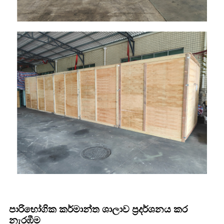
පාරිභෝගික කර්මාන්ත ශාලාව ප්‍රදර්ශනය කර
නැරඹීම