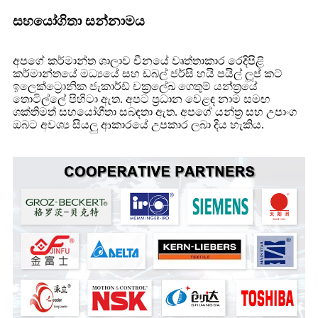
සහයෝගිතා සන්නාමය
අපගේ කර්මාන්ත ශාලාව චීනයේ වෘත්තාකාර රෙදිපිළි
කර්මාන්තයේ මධ්‍යයේ සහ ඩබල් ජර්සි හයි පයිල් ලූප් කට්
ඉලෙක්ට්‍රොනික ජැකාර්ඩ් චක්‍රලේඛ ගෙතුම් යන්ත්‍රයේ
තොටිල්ලේ පිහිටා ඇත. අපට ප්‍රධාන වෙළඳ නාම සමඟ
ශක්තිමත් සහයෝගීතා සබඳතා ඇත. අපගේ යන්ත්‍ර සහ උපාංග
ඔබට අවශ්‍ය සියලු ආකාරයේ උපකාර ලබා දිය හැකිය.