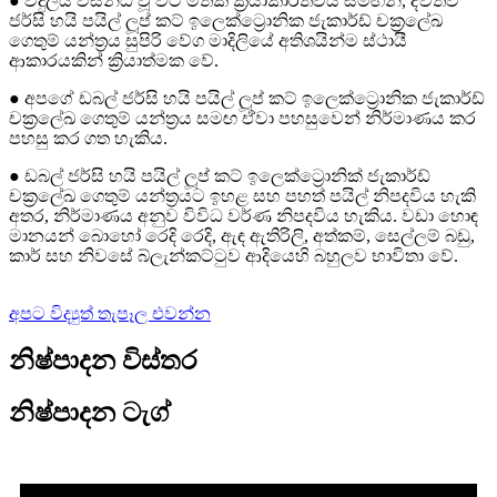
● විදුලිය විසන්ධි වූ විට මතක ක්‍රියාකාරිත්වය සමඟින්, ද්විත්ව
ජර්සි හයි පයිල් ලූප් කට් ඉලෙක්ට්‍රොනික ජැකාර්ඩ් චක්‍රලේඛ
ගෙතුම් යන්ත්‍රය සුපිරි වේග මාදිලියේ අතිශයින්ම ස්ථායී
ආකාරයකින් ක්‍රියාත්මක වේ.
● අපගේ ඩබල් ජර්සි හයි පයිල් ලූප් කට් ඉලෙක්ට්‍රොනික ජැකාර්ඩ්
චක්‍රලේඛ ගෙතුම් යන්ත්‍රය සමඟ ඒවා පහසුවෙන් නිර්මාණය කර
පහසු කර ගත හැකිය.
● ඩබල් ජර්සි හයි පයිල් ලූප් කට් ඉලෙක්ට්‍රොනික් ජැකාර්ඩ්
චක්‍රලේඛ ගෙතුම් යන්ත්‍රයට ඉහළ සහ පහත් පයිල් නිපදවිය හැකි
අතර, නිර්මාණය අනුව විවිධ වර්ණ නිපදවිය හැකිය. වඩා හොඳ
මානයන් බොහෝ රෙදි රෙදි, ඇඳ ඇතිරිලි, අත්කම්, සෙල්ලම් බඩු,
කාර් සහ නිවසේ බ්ලැන්කට්ටුව ආදියෙහි බහුලව භාවිතා වේ.
අපට විද්‍යුත් තැපෑල එවන්න
නිෂ්පාදන විස්තර
නිෂ්පාදන ටැග්