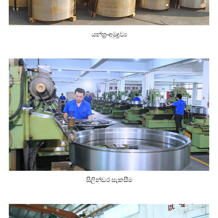
යන්ත්‍ර-අමුද්‍රව්‍ය
සිලින්ඩර සැකසීම