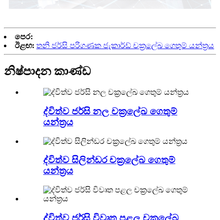
පෙර:
ඊළඟ:
තනි ජර්සි පරිගණක ජැකාර්ඩ් චක්‍රලේඛ ගෙතුම් යන්ත්‍රය
නිෂ්පාදන කාණ්ඩ
ද්විත්ව ජර්සි නල චක්‍රලේඛ ගෙතුම්
යන්ත්‍රය
ද්විත්ව සිලින්ඩර චක්‍රලේඛ ගෙතුම්
යන්ත්‍රය
ද්විත්ව ජර්සි විවෘත පළල චක්‍රලේඛ