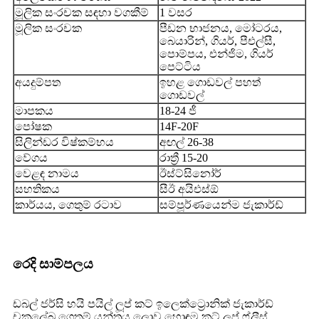
මූලික සංරචක සඳහා වගකීම්
1 වසර
මූලික සංරචක
පීඩන භාජනය, මෝටරය,
බෙයාරින්, ගියර්, පීඑල්සී,
පොම්පය, එන්ජිම, ගියර්
පෙට්ටිය
අයදුම්පත
ඉහළ ගොඩවල් පහත්
ගොඩවල්
මාපකය
18-24 ජී
පෝෂක
14F-20F
සිලින්ඩර විෂ්කම්භය
අඟල් 26-38
වේගය
රාත්‍රී 15-20
වෙළඳ නාමය
ඊස්ට්සිනෝර්
සහතිකය
සීඊ අයිඑස්ඕ
කාර්යය, ගෙතුම් රටාව
සම්පූර්ණයෙන්ම ජැකාර්ඩ්
රෙදි සාම්පලය
ඩබල් ජර්සි හයි පයිල් ලූප් කට් ඉලෙක්ට්‍රොනික් ජැකාර්ඩ්
චක්‍රලේඛ ගෙතුම් යන්ත්‍රය ලොව හොඳම කට් ලූප් ෆ්ලීස්