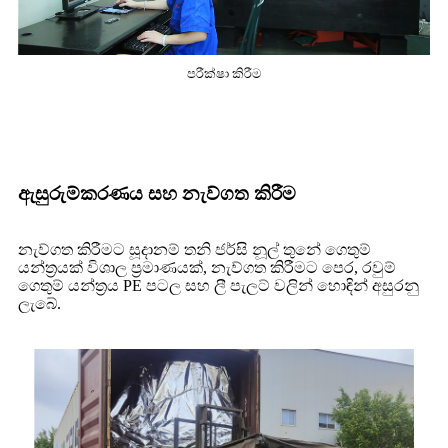
පරීක්ෂා කිරීම
ඇසුරුම්කරණය සහ නැව්ගත කිරීම
නැව්ගත කිරීමට සූදානම් තනි ජර්සි නූල් තුනේ ගෙතුම්
යන්ත්‍රයක් විශාල ප්‍රමාණයක්, නැව්ගත කිරීමට පෙර, රවුම්
ගෙතුම් යන්ත්‍රය PE පටල සහ ලී පැලට් වලින් හොඳින් අසුරනු
ලැබේ.