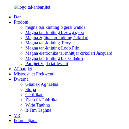
Dar
Prodotti
magna tan-knitting b'ġersi waħda
Magna tan-knitting b'żewġ ġersi
Magna żgħira tan-knitting ċirkolari
Magna tan-knitting Terry
Magna tan-knitting Loop Pile
Magna elettronika tal-innittjar ċirkolari Jacquard
Magna tan-knitting bla saldaturi
Partijiet żejda tat-tessuti
Aħbarijiet
Mistoqsijiet Frekwenti
Dwarna
Għaliex Agħżelna
Storja
Ċertifikati
Żjara fil-Fabbrika
Wirja Tagħna
It-Tim Tagħna
VR
Ikkuntattjana