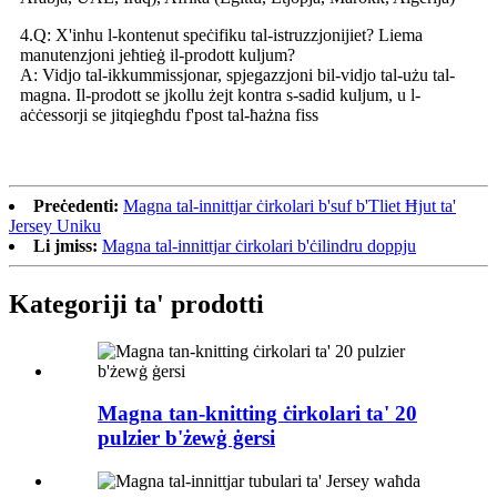
4.Q: X'inhu l-kontenut speċifiku tal-istruzzjonijiet? Liema
manutenzjoni jeħtieġ il-prodott kuljum?
A: Vidjo tal-ikkummissjonar, spjegazzjoni bil-vidjo tal-użu tal-
magna. Il-prodott se jkollu żejt kontra s-sadid kuljum, u l-
aċċessorji se jitqiegħdu f'post tal-ħażna fiss
Preċedenti:
Magna tal-innittjar ċirkolari b'suf b'Tliet Ħjut ta'
Jersey Uniku
Li jmiss:
Magna tal-innittjar ċirkolari b'ċilindru doppju
Kategoriji ta' prodotti
Magna tan-knitting ċirkolari ta' 20
pulzier b'żewġ ġersi