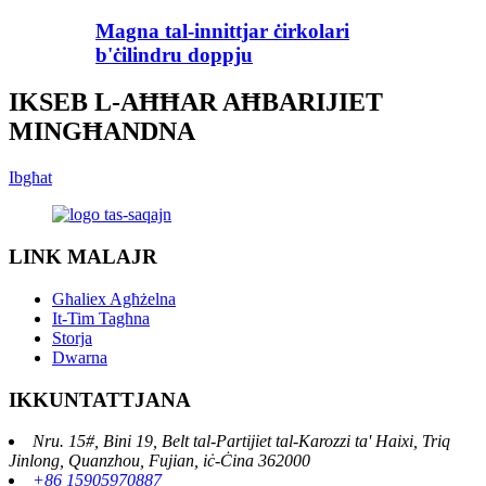
Magna tal-innittjar ċirkolari
b'ċilindru doppju
IKSEB L-AĦĦAR AĦBARIJIET
MINGĦANDNA
Ibgħat
LINK MALAJR
Għaliex Agħżelna
It-Tim Tagħna
Storja
Dwarna
IKKUNTATTJANA
Nru. 15#, Bini 19, Belt tal-Partijiet tal-Karozzi ta' Haixi, Triq
Jinlong, Quanzhou, Fujian, iċ-Ċina 362000
+86 15905970887