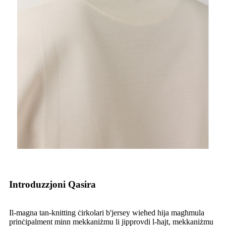
Introduzzjoni Qasira
Il-magna tan-knitting ċirkolari b'jersey wieħed hija magħmula
prinċipalment minn mekkaniżmu li jipprovdi l-ħajt, mekkaniżmu