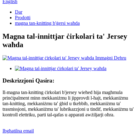
English
Dar
Prodotti
magna tan-knitting b'ġersi waħda
Magna tal-innittjar ċirkolari ta' Jersey
waħda
Deskrizzjoni Qasira:
Il-magna tan-knitting ċirkolari b'jersey wieħed hija magħmula
prinċipalment minn mekkaniżmu li jipprovdi l-ħajt, mekkaniżmu
tan-knitting, mekkaniżmu ta' ġbid u tkebbib, mekkaniżmu ta'
trasmissjoni, mekkaniżmu ta' lubrikazzjoni u tindif, mekkaniżmu ta'
kontroll elettriku, parti tal-qafas u apparati awżiljarji oħra.
Ibgħatilna email