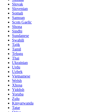
Slovak
Slovenian
Somali
Samoan
Scots Gaelic
Shona
Sindhi
Sundanese
Swahili
Tajik
Tamil
Telugu
Thai
Ukrainian
Urdu
Uzbek
Vietnamese
Welsh
Xhosa
Yiddish
Yoruba
Zulu
Kinyarwanda
Tatar