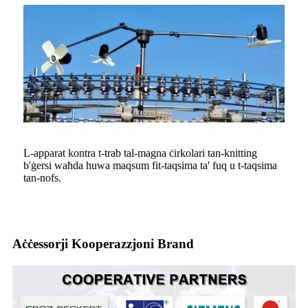
L-apparat kontra t-trab tal-magna ċirkolari tan-knitting
b'ġersi waħda huwa maqsum fit-taqsima ta' fuq u t-taqsima
tan-nofs.
Aċċessorji Kooperazzjoni Brand