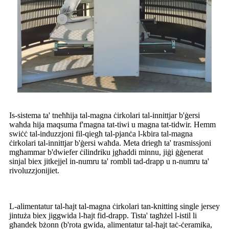
Is-sistema ta' tneħħija tal-magna ċirkolari tal-innittjar b'ġersi
waħda hija maqsuma f'magna tat-tiwi u magna tat-tidwir. Hemm
swiċċ tal-induzzjoni fil-qiegħ tal-pjanċa l-kbira tal-magna
ċirkolari tal-innittjar b'ġersi waħda. Meta driegħ ta' trasmissjoni
mgħammar b'dwiefer ċilindriku jgħaddi minnu, jiġi ġġenerat
sinjal biex jitkejjel in-numru ta' rombli tad-drapp u n-numru ta'
rivoluzzjonijiet.
L-alimentatur tal-ħajt tal-magna ċirkolari tan-knitting single jersey
jintuża biex jiggwida l-ħajt fid-drapp. Tista' tagħżel l-istil li
għandek bżonn (b'rota gwida, alimentatur tal-ħajt taċ-ċeramika,