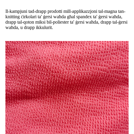
Il-kampjuni tad-drapp prodotti mill-applikazzjoni tal-magna tan-
knitting ċirkolari ta' ġersi waħda għal spandex ta' ġersi waħda,
drapp tal-qoton miksi bil-poliester ta' ġersi waħda, drapp tal-ġersi
waħda, u drapp ikkulurit.