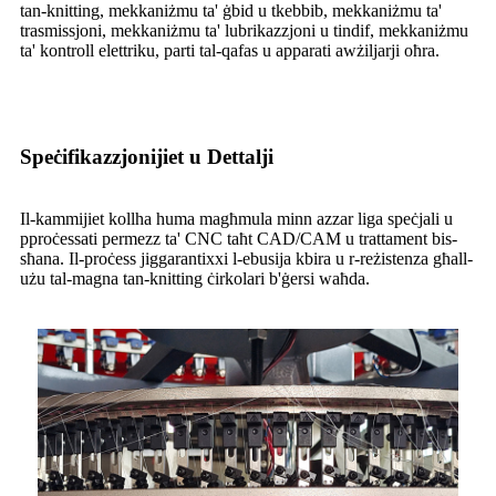
tan-knitting, mekkaniżmu ta' ġbid u tkebbib, mekkaniżmu ta'
trasmissjoni, mekkaniżmu ta' lubrikazzjoni u tindif, mekkaniżmu
ta' kontroll elettriku, parti tal-qafas u apparati awżiljarji oħra.
Speċifikazzjonijiet u Dettalji
Il-kammijiet kollha huma magħmula minn azzar liga speċjali u
pproċessati permezz ta' CNC taħt CAD/CAM u trattament bis-
sħana. Il-proċess jiggarantixxi l-ebusija kbira u r-reżistenza għall-
użu tal-magna tan-knitting ċirkolari b'ġersi waħda.