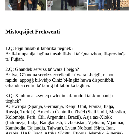
Mistoqsijiet Frekwenti
1.Q: Fejn tinsab il-fabbrika tiegħek?
A: Il-kumpanija tagħna tinsab fil-belt ta' Quanzhou, fil-provinċja
ta' Fujian.
2.Q: Għandek servizz ta' wara l-bejgħ?
A: Iva, Għandna servizz eċċellenti ta' wara l-bejgħ, rispons
rapidu, appoġġ bil-vidjo Ċiniż bl-Ingliż huwa disponibbli.
Għandna ċentru ta' taħriġ fil-fabbrika tagħna.
3.Q: X'inhuma s-swieq ewlenin tal-prodott tal-kumpanija
tiegħek?
A: Ewropa (Spanja, Ġermanja, Renju Unit, Franza, Italja,
Russja, Turkija), Amerika Ċentrali u t'Isfel (Stati Uniti, Messiku,
Kolombja, Perù, Ċili, Arġentina, Brażil), Asja tax-Xlokk
(Indoneżja, Indja, Bangladesh, Użbekistan, Vjetnam, Mjanmar,
Kambodja, Tajlandja, Tajwan), Lvant Nofsani (Sirja, Iran,
Arabja, UAE, Iraq), Afrika (Eġittu, Etjopja, Marokk, Alġerija)