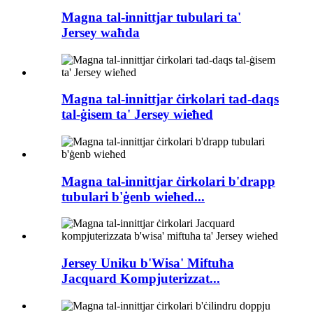
Magna tal-innittjar tubulari ta'
Jersey waħda
Magna tal-innittjar ċirkolari tad-daqs
tal-ġisem ta' Jersey wieħed
Magna tal-innittjar ċirkolari b'drapp
tubulari b'ġenb wieħed...
Jersey Uniku b'Wisa' Miftuħa
Jacquard Kompjuterizzat...