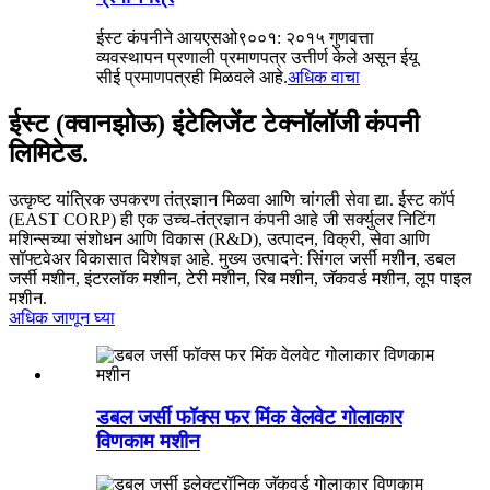
ईस्ट कंपनीने आयएसओ९००१: २०१५ गुणवत्ता
व्यवस्थापन प्रणाली प्रमाणपत्र उत्तीर्ण केले असून ईयू
सीई प्रमाणपत्रही मिळवले आहे.
अधिक वाचा
ईस्ट (क्वानझोऊ) इंटेलिजेंट टेक्नॉलॉजी कंपनी
लिमिटेड.
उत्कृष्ट यांत्रिक उपकरण तंत्रज्ञान मिळवा आणि चांगली सेवा द्या. ईस्ट कॉर्प
(EAST CORP) ही एक उच्च-तंत्रज्ञान कंपनी आहे जी सर्क्युलर निटिंग
मशिन्सच्या संशोधन आणि विकास (R&D), उत्पादन, विक्री, सेवा आणि
सॉफ्टवेअर विकासात विशेषज्ञ आहे. मुख्य उत्पादने: सिंगल जर्सी मशीन, डबल
जर्सी मशीन, इंटरलॉक मशीन, टेरी मशीन, रिब मशीन, जॅकवर्ड मशीन, लूप पाइल
मशीन.
अधिक जाणून घ्या
डबल जर्सी फॉक्स फर मिंक वेलवेट गोलाकार
विणकाम मशीन