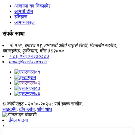
आम्हाला का निवडावे?
आमची टीम
इतिहास
आमच्याबद्दल
संपर्क साधा
नं. १५#, इमारत १९, हायक्सी ऑटो पार्ट्स सिटी, जिनलाँग स्ट्रीट,
क्वानझोऊ, फुजियान, चीन ३६२०००
+८६ १५९०५९७०८८७
anna@east-corp.cn
© कॉपीराइट - २०१०-२०२५ : सर्व हक्क राखीव.
साइटमॅप
,
टॉप ब्लॉग
,
शीर्ष शोध
ईमेल पाठवा
x