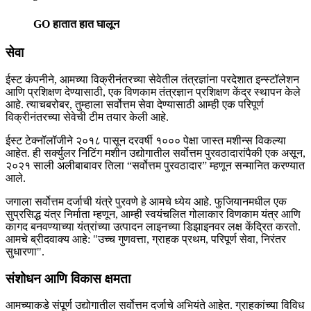
GO
हातात हात घालून
सेवा
ईस्ट कंपनीने, आमच्या विक्रीनंतरच्या सेवेतील तंत्रज्ञांना परदेशात इन्स्टॉलेशन
आणि प्रशिक्षण देण्यासाठी, एक विणकाम तंत्रज्ञान प्रशिक्षण केंद्र स्थापन केले
आहे. त्याचबरोबर, तुम्हाला सर्वोत्तम सेवा देण्यासाठी आम्ही एक परिपूर्ण
विक्रीनंतरच्या सेवेची टीम तयार केली आहे.
ईस्ट टेक्नॉलॉजीने २०१८ पासून दरवर्षी १००० पेक्षा जास्त मशीन्स विकल्या
आहेत. ही सर्क्युलर निटिंग मशीन उद्योगातील सर्वोत्तम पुरवठादारांपैकी एक असून,
२०२१ साली अलीबाबावर तिला “सर्वोत्तम पुरवठादार” म्हणून सन्मानित करण्यात
आले.
जगाला सर्वोत्तम दर्जाची यंत्रे पुरवणे हे आमचे ध्येय आहे. फुजियानमधील एक
सुप्रसिद्ध यंत्र निर्माता म्हणून, आम्ही स्वयंचलित गोलाकार विणकाम यंत्र आणि
कागद बनवण्याच्या यंत्रांच्या उत्पादन लाइनच्या डिझाइनवर लक्ष केंद्रित करतो.
आमचे ब्रीदवाक्य आहे: "उच्च गुणवत्ता, ग्राहक प्रथम, परिपूर्ण सेवा, निरंतर
सुधारणा".
संशोधन आणि विकास क्षमता
आमच्याकडे संपूर्ण उद्योगातील सर्वोत्तम दर्जाचे अभियंते आहेत. ग्राहकांच्या विविध