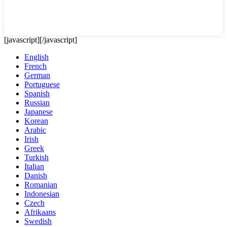
[javascript]
[/javascript]
English
French
German
Portuguese
Spanish
Russian
Japanese
Korean
Arabic
Irish
Greek
Turkish
Italian
Danish
Romanian
Indonesian
Czech
Afrikaans
Swedish