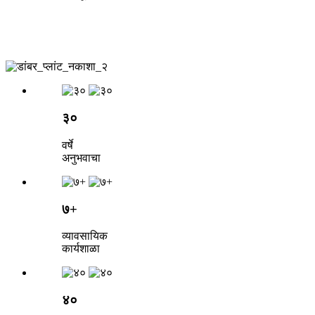
३०
वर्षे
अनुभवाचा
७+
व्यावसायिक
कार्यशाळा
४०