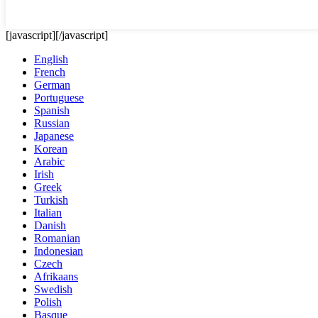
[javascript]
[/javascript]
English
French
German
Portuguese
Spanish
Russian
Japanese
Korean
Arabic
Irish
Greek
Turkish
Italian
Danish
Romanian
Indonesian
Czech
Afrikaans
Swedish
Polish
Basque