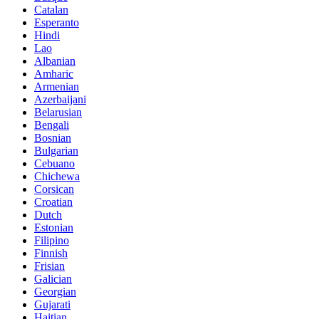
Catalan
Esperanto
Hindi
Lao
Albanian
Amharic
Armenian
Azerbaijani
Belarusian
Bengali
Bosnian
Bulgarian
Cebuano
Chichewa
Corsican
Croatian
Dutch
Estonian
Filipino
Finnish
Frisian
Galician
Georgian
Gujarati
Haitian