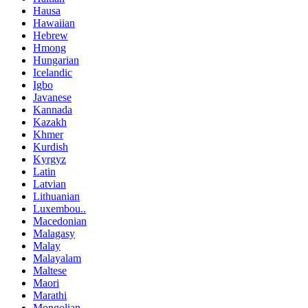
Hausa
Hawaiian
Hebrew
Hmong
Hungarian
Icelandic
Igbo
Javanese
Kannada
Kazakh
Khmer
Kurdish
Kyrgyz
Latin
Latvian
Lithuanian
Luxembou..
Macedonian
Malagasy
Malay
Malayalam
Maltese
Maori
Marathi
Mongolian