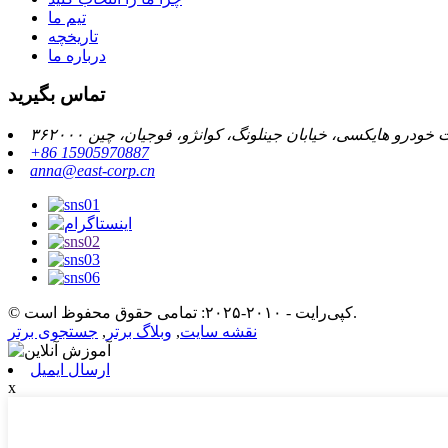
تیم ما
تاریخچه
درباره ما
تماس بگیرید
‎+86 15905970887‎
anna@east-corp.cn
© کپی‌رایت - ۲۰۱۰-۲۰۲۵: تمامی حقوق محفوظ است.
نقشه سایت
,
وبلاگ برتر
,
جستجوی برتر
ارسال ایمیل
x