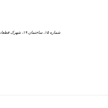
شماره ۱۵، ساختمان ۱۹، شهرک قطعات خودرو هایکسی، خیابان جینلونگ، کوانژو، فوجیان، چین ۳۶۲۰۰۰