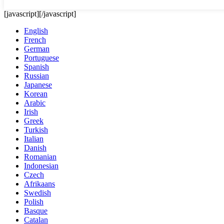
[javascript]
[/javascript]
English
French
German
Portuguese
Spanish
Russian
Japanese
Korean
Arabic
Irish
Greek
Turkish
Italian
Danish
Romanian
Indonesian
Czech
Afrikaans
Swedish
Polish
Basque
Catalan