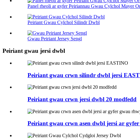
Panel rheoli ar gyfer Peiriannau Gwau Cylchol Mayer Ori
Peiriant Gwau Cylchol Silindr Dwbl
Gwau Peiriant Jersey Sengl
Peiriant gwau jersi dwbl
Peiriant gwau crwn silindr dwbl jersi EAS
Peiriant gwau crwn jersi dwbl 20 modfedd
Peiriant gwau crwn asen dwbl jersi ar gyf