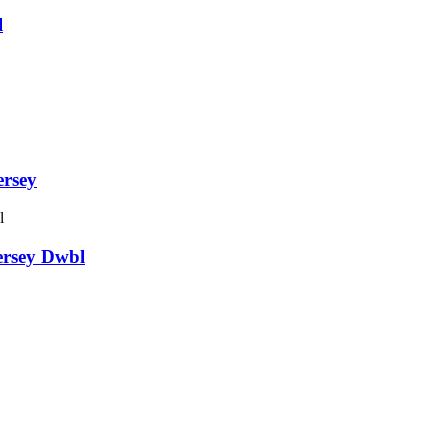
l
ersey
ersey Dwbl