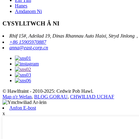
Ein Tîm
Hanes
Amdanom Ni
CYSYLLTWCH Â NI
Rhif 15#, Adeilad 19, Dinas Rhannau Auto Haixi, Stryd Jinlong
+86 15905970887
anna@east-corp.cn
© Hawlfraint - 2010-2025: Cedwir Pob Hawl.
Map o'r Wefan
,
BLOG GORAU
,
CHWILIAD UCHAF
Anfon E-bost
x