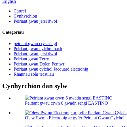
English
Cartref
Cynhyrchion
Peiriant gwau jersi dwbl
Categorïau
peiriant gwau crys sengl
Peiriant gwau cylchol bach
Peiriant gwau jersi dwbl
Peiriant gwau Terry
Peiriant gwau Dolen Pentwr
Peiriant gwau cylchol Jacquard electronig
Rhannau sbâr tecstilau
Cynhyrchion dan sylw
Peiriant gwau crwn 6 gwadn sengl EASTINO
Olew Pwmp Electronig ar gyfer Peiriant Gwau Cylchol