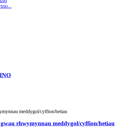
zio...
TINO
er gwau rhwymynnau meddygol/cyffion/hetiau