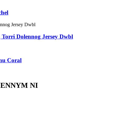
hel
 Torri Dolennog Jersey Dwbl
nu Coral
GENNYM NI