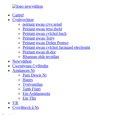
Cartref
Cynhyrchion
peiriant gwau crys sengl
Peiriant gwau jersi dwbl
Peiriant gwau cylchol bach
Peiriant gwau Terry
Peiriant gwau Dolen Pentwr
Peiriant gwau cylchol Jacquard electronig
Peiriant gwau di-dor
Rhannau sbâr tecstilau
Newyddion
Cwestiynau Cyffredin
Amdanom Ni
Pam Dewis Ni
Hanes
Tystysgrifau
Taith Ffatri
Ein Arddangosfa
Ein Tîm
VR
Cysylltwch â Ni