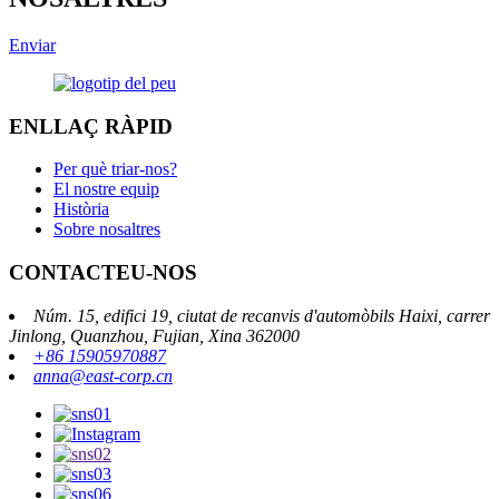
Enviar
ENLLAÇ RÀPID
Per què triar-nos?
El nostre equip
Història
Sobre nosaltres
CONTACTEU-NOS
Núm. 15, edifici 19, ciutat de recanvis d'automòbils Haixi, carrer
Jinlong, Quanzhou, Fujian, Xina 362000
+86 15905970887
anna@east-corp.cn