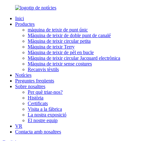
Inici
Productes
màquina de teixir de punt únic
Màquina de teixir de doble punt de canalé
Màquina de teixir circular petita
Màquina de teixir Terry
Màquina de teixir de pèl en bucle
Màquina de teixir circular Jacquard electrònica
Màquina de teixir sense costures
Recanvis tèxtils
Notícies
Preguntes freqüents
Sobre nosaltres
Per què triar-nos?
Història
Certificats
Visita a la fàbrica
La nostra exposició
El nostre equip
VR
Contacta amb nosaltres