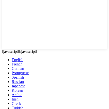
[javascript]
[/javascript]
English
French
German
Portuguese
Spanish
Russian
Japanese
Korean
Arabic
Irish
Greek
Turkish